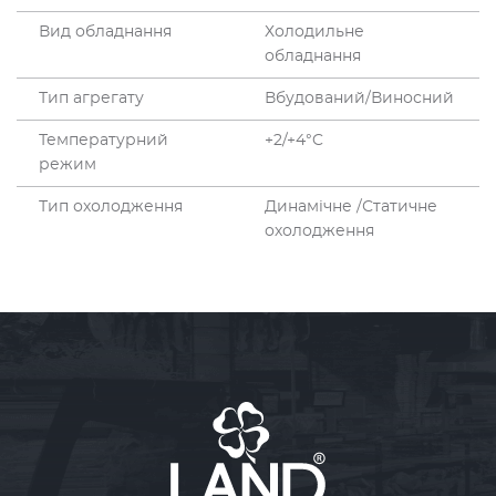
Вид обладнання
Холодильне
обладнання
Тип агрегату
Вбудований/Виносний
Температурний
+2/+4°C
режим
Тип охолодження
Динамічне /Статичне
охолодження