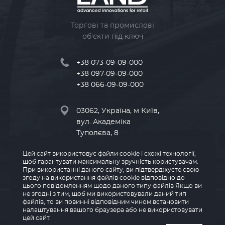
Торгові та промислові
об'єкти під ключ
+38 073-09-09-000
+38 097-09-09-000
+38 066-09-09-000
03062, Україна, м Київ,
вул. Академіка
Туполєва, 8
Цей сайт використовує файли cookie і схожі технології,
info@land-kv.com.ua
щоб гарантувати максимальну зручність користувачам.
При використанні даного сайту, ви підтверджуєте свою
згоду на використання файлів cookie відповідно до
цього повідомленням щодо даного типу файлів Якщо ви
не згодні з тим, щоб ми використовували даний тип
© 2026 LAND
файлів, то ви повинні відповідним чином встановити
налаштування вашого браузера або не використовувати
цей сайт.