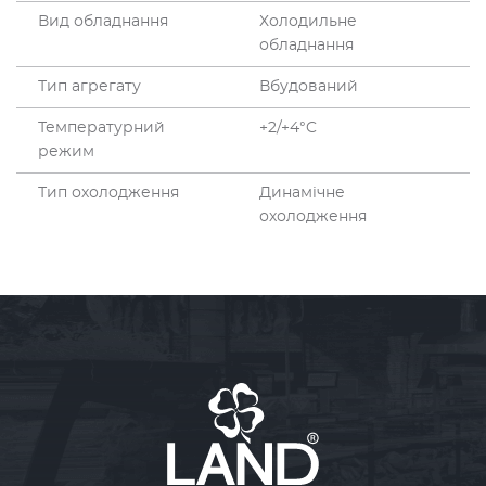
Вид обладнання
Холодильне
обладнання
Тип агрегату
Вбудований
Температурний
+2/+4°C
режим
Тип охолодження
Динамічне
охолодження