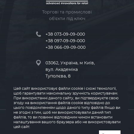
Торгові та промислові
об'єкти під ключ
+38 073-09-09-000
+38 097-09-09-000
+38 066-09-09-000
03062, Україна, м Київ,
вул. Академіка
Туполєва, 8
Цей сайт використовує файли cookie і схожі технології,
info@land-kv.com.ua
щоб гарантувати максимальну зручність користувачам.
При використанні даного сайту, ви підтверджуєте свою
згоду на використання файлів cookie відповідно до
цього повідомленням щодо даного типу файлів Якщо ви
не згодні з тим, щоб ми використовували даний тип
© 2026 LAND
файлів, то ви повинні відповідним чином встановити
налаштування вашого браузера або не використовувати
цей сайт.