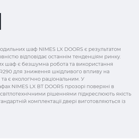
лодильних шаф NIMES LX DOORS є результатом
овністю відповідає останнім тенденціям ринку.
их шаф є безшумна робота та використання
 R290 для зниження шкідливого впливу на
а є екологічно раціональним. У
фах NIMES LX ВT DOORS прозорі поверхні в
світлотехнічними рішеннями підкреслюють якість
стандартній комплектації двері виготовляються із