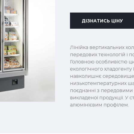
ДІЗНАТИСЬ ЦІНУ
Лінійка вертикальних хо
передових технологій і п
Головною особливістю ц
екологічного хладогенту
навколишнє середовище т
низькотемпературних ша
поєднанні з передовими 
викладеної продукції. У 
алюмінієвим профілем.