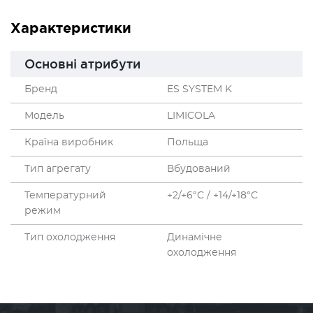
Характеристики
Основні атрибути
Бренд
ES SYSTEM K
Модель
LIMICOLA
Країна виробник
Польща
Тип агрегату
Вбудований
Температурний
+2/+6°C / +14/+18°C
режим
Тип охолодження
Динамічне
охолодження