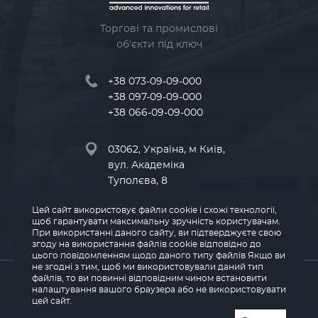
Торгові та промислові
об'єкти під ключ
+38 073-09-09-000
+38 097-09-09-000
+38 066-09-09-000
03062, Україна, м Київ,
вул. Академіка
Туполєва, 8
Цей сайт використовує файли cookie і схожі технології,
info@land-kv.com.ua
щоб гарантувати максимальну зручність користувачам.
При використанні даного сайту, ви підтверджуєте свою
згоду на використання файлів cookie відповідно до
цього повідомленням щодо даного типу файлів Якщо ви
не згодні з тим, щоб ми використовували даний тип
© 2026 LAND
файлів, то ви повинні відповідним чином встановити
налаштування вашого браузера або не використовувати
цей сайт.