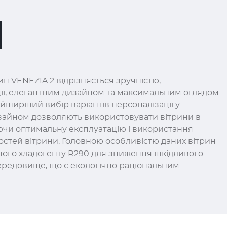
ин VENEZIA 2 відрізняється зручністю,
ії, елегантним дизайном та максимальним оглядом
айширший вибір варіантів персоналізації у
зайном дозволяють використовувати вітрини в
уючи оптимальну експлуатацію і використання
стей вітрини. Головною особливістю даних вітрин
ного хладогенту R290 для зниження шкідливого
редовище, що є екологічно раціональним.