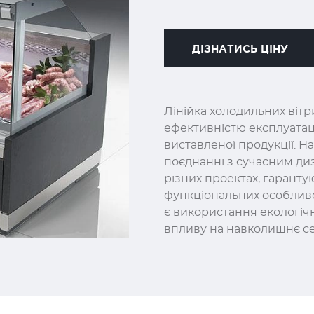
ДІЗНАТИСЬ ЦІНУ
Лінійка холодильних вітр
ефективністю експлуатац
виставленої продукції. Н
поєднанні з сучасним ди
різних проектах, гарант
функціональних особливо
є використання екологіч
впливу на навколишнє се