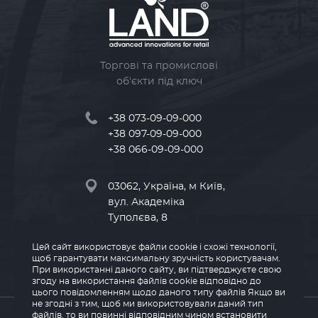
Торгові та промислові
об'єкти під ключ
+38 073-09-09-000
+38 097-09-09-000
+38 066-09-09-000
03062, Україна, м Київ,
вул. Академіка
Туполєва, 8
Цей сайт використовує файли cookie і схожі технології,
info@land-kv.com.ua
щоб гарантувати максимальну зручність користувачам.
При використанні даного сайту, ви підтверджуєте свою
згоду на використання файлів cookie відповідно до
цього повідомленням щодо даного типу файлів Якщо ви
не згодні з тим, щоб ми використовували даний тип
© 2026 LAND
файлів, то ви повинні відповідним чином встановити