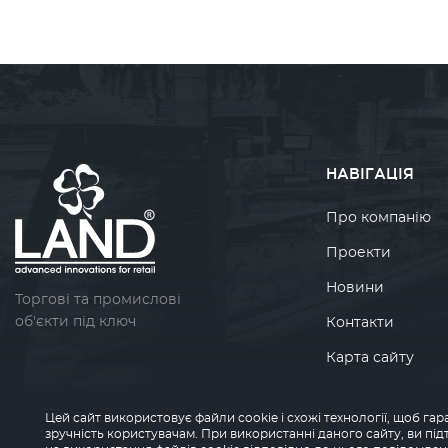
НАВІГАЦІЯ
Про компанію
Проекти
Новини
Торгові та промислові
об'єкти під ключ
Контакти
Карта сайту
Політика
конфіденційност
Цей сайт використовує файли cookie і схожі технології, щоб г
зручність користувачам. При використанні даного сайту, ви пі