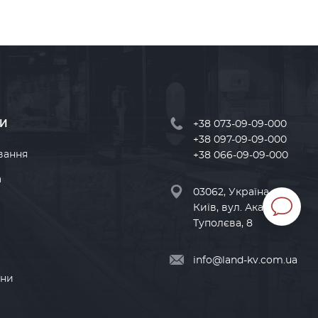
И
+38 073-09-09-000
+38 097-09-09-000
вання
+38 066-09-09-000
а
03062, Україна, м
Київ, вул. Академіка
Туполєва, 8
info@land-kv.com.ua
ини