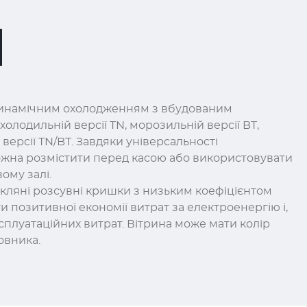
 динамічним охолодженням з вбудованим
холодильній версії TN, морозильній версії BT,
ерсії TN/BT. Завдяки універсальності
жна розмістити перед касою або використовувати
ому залі.
скляні розсувні кришки з низьким коефіцієнтом
ти позитивної економії витрат за електроенергію і,
сплуатаційних витрат. Вітрина може мати колір
овника.