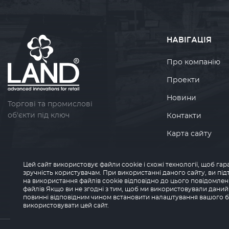
НАВІГАЦІЯ
Про компанію
Проекти
Новини
Торгові та промислові
об'єкти під ключ
Контакти
Карта сайту
Політика
конфіденційност
Цей сайт використовує файли cookie і схожі технології, щоб г
зручність користувачам. При використанні даного сайту, ви пі
на використання файлів cookie відповідно до цього повідомле
файлів Якщо ви не згодні з тим, щоб ми використовували даний 
повинні відповідним чином встановити налаштування вашого б
використовувати цей сайт.