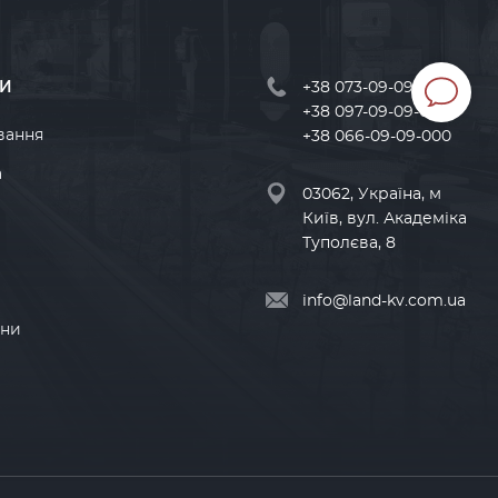
И
+38 073-09-09-000
+38 097-09-09-000
вання
+38 066-09-09-000
а
03062, Україна, м
Київ, вул. Академіка
Туполєва, 8
info@land-kv.com.ua
ини