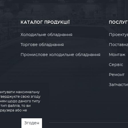
КАТАЛОГ ПРОДУКЦІЇ
ПОСЛУГ
Холодильне обладнання
Проекту
Торгове обладнання
Поставк
Промислове холодильне обладнання
Монтаж
Сервіс
Ремонт
Запчаст
і
арантувати максимальну
дтверджуєте свою згоду
нням щодо даного типу
тип файлів, то ви
раузера або не
Згоден