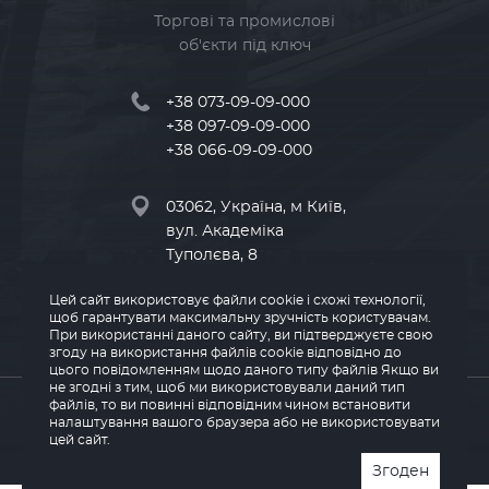
Торгові та промислові
об'єкти під ключ
+38 073-09-09-000
+38 097-09-09-000
+38 066-09-09-000
03062, Україна, м Київ,
вул. Академіка
Туполєва, 8
Цей сайт використовує файли cookie і схожі технології,
info@land-kv.com.ua
щоб гарантувати максимальну зручність користувачам.
При використанні даного сайту, ви підтверджуєте свою
згоду на використання файлів cookie відповідно до
цього повідомленням щодо даного типу файлів Якщо ви
не згодні з тим, щоб ми використовували даний тип
© 2026 LAND
файлів, то ви повинні відповідним чином встановити
налаштування вашого браузера або не використовувати
цей сайт.
Згоден
Powered By WEZOM