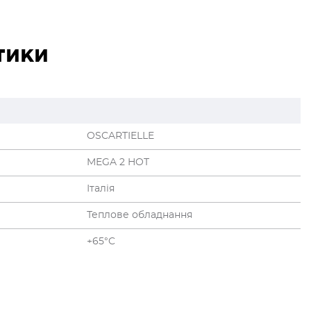
тики
OSCARTIELLE
MEGA 2 HOT
Італія
Теплове обладнання
+65°C