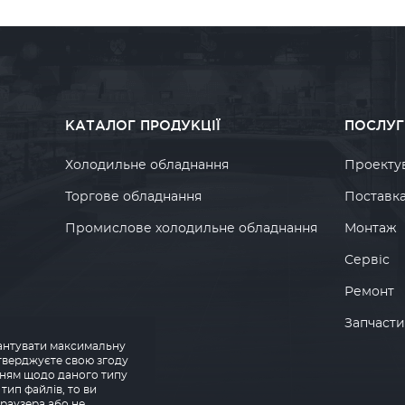
КАТАЛОГ ПРОДУКЦІЇ
ПОСЛУГ
Холодильне обладнання
Проекту
Торгове обладнання
Поставк
Промислове холодильне обладнання
Монтаж
Сервіс
Ремонт
Запчаст
і
арантувати максимальну
дтверджуєте свою згоду
нням щодо даного типу
тип файлів, то ви
раузера або не