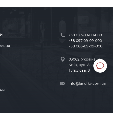
И
+38 073-09-09-000
+38 097-09-09-000
вання
+38 066-09-09-000
а
03062, Україна, м
Київ, вул. Академіка
Туполєва, 8
info@land-kv.com.ua
ини