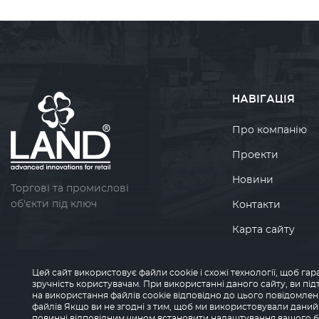
НАВІГАЦІЯ
Про компанію
Проекти
Новини
Торгові та промислові
об'єкти під ключ
Контакти
Карта сайту
Політика
конфіденційност
Цей сайт використовує файли cookie і схожі технології, щоб г
зручність користувачам. При використанні даного сайту, ви пі
на використання файлів cookie відповідно до цього повідомле
файлів Якщо ви не згодні з тим, щоб ми використовували даний 
повинні відповідним чином встановити налаштування вашого б